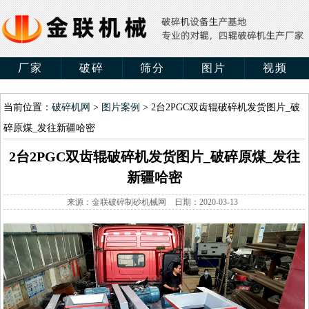
厂家
破碎
筛分
图片
视频
当前位置：
破碎机网
>
图片案例
> 2台2PGC双齿辊破碎机发货图片_破
碎原煤_发往新疆哈密
2台2PGC双齿辊破碎机发货图片_破碎原煤_发往
新疆哈密
来源：金联破碎制砂机械网 日期：2020-03-13