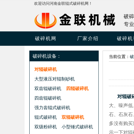
欢迎访问河南金联辊式破碎机网！
破碎机网
厂家介绍
破碎机
破碎机设备：
当前位置：
破
对辊破碎机
大型液压对辊制砂机
双齿辊破碎机
四辊破碎机
对辊破
四齿辊破碎机
大、噪声低
强力齿辊式破碎机
石、石灰石
辊式破碎机
双辊破碎机
多没有购买
双级粉碎机
小型锤式破碎机
示一下对辊