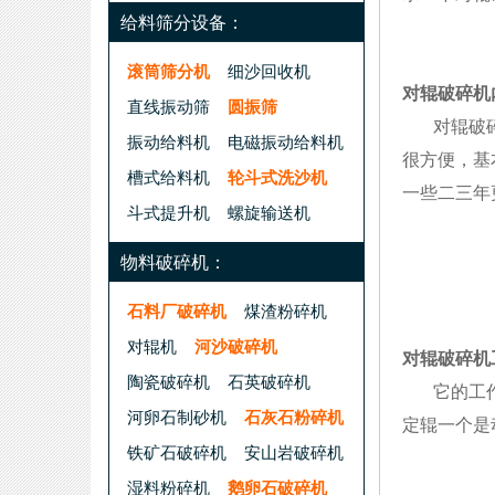
给料筛分设备：
滚筒筛分机
细沙回收机
对辊破碎机
直线振动筛
圆振筛
对辊破碎机
振动给料机
电磁振动给料机
很方便，基
槽式给料机
轮斗式洗沙机
一些二三年
斗式提升机
螺旋输送机
物料破碎机：
石料厂破碎机
煤渣粉碎机
对辊机
河沙破碎机
对辊破碎机
陶瓷破碎机
石英破碎机
它的工作原
河卵石制砂机
石灰石粉碎机
定辊一个是
铁矿石破碎机
安山岩破碎机
湿料粉碎机
鹅卵石破碎机