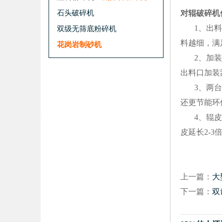
石头破碎机
对辊破碎机
1、出料粒
双级无筛底粉碎机
料越细，满
花岗岩制砂机
2、加装出
出料口加装
3、两台电
还更节能环
4、辊皮超
皮延长2-3
上一篇：
大
下一篇：
双